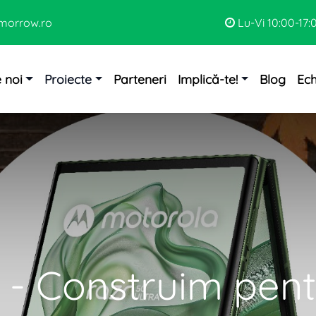
morrow.ro
Lu-Vi 10:00-17:
 noi
Proiecte
Parteneri
Implică-te!
Blog
Ec
 Construim pentr