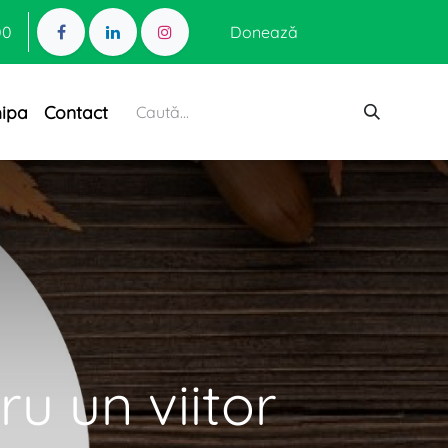
00
Donează
hipa
Contact
u un viitor