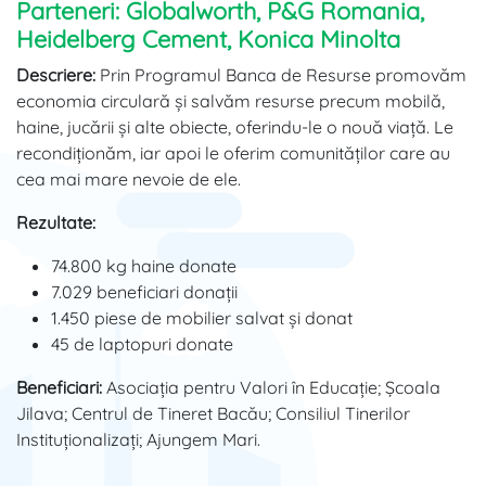
Parteneri: Globalworth, P&G Romania,
Heidelberg Cement, Konica Minolta
Descriere:
Prin Programul Banca de Resurse promovăm
economia circulară și salvăm resurse precum mobilă,
haine, jucării și alte obiecte, oferindu-le o nouă viață. Le
recondiționăm, iar apoi le oferim comunităților care au
cea mai mare nevoie de ele.
Rezultate:
74.800 kg haine donate
7.029 beneficiari donații
1.450 piese de mobilier salvat și donat
45 de laptopuri donate
Beneficiari:
Asociația pentru Valori în Educație; Școala
Jilava; Centrul de Tineret Bacău; Consiliul Tinerilor
Instituționalizați; Ajungem Mari.