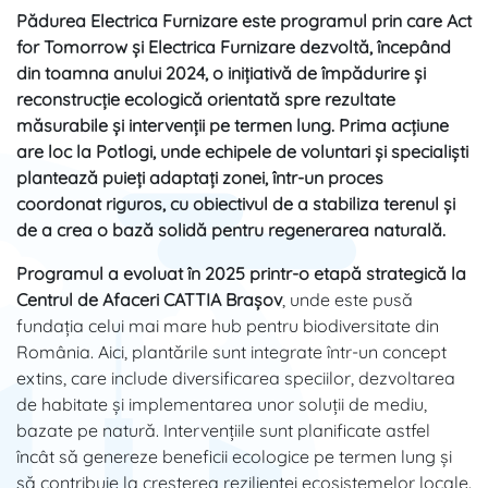
Pădurea Electrica Furnizare este programul prin care Act
for Tomorrow și Electrica Furnizare dezvoltă, începând
din toamna anului 2024, o inițiativă de împădurire și
reconstrucție ecologică orientată spre rezultate
măsurabile și intervenții pe termen lung. Prima acțiune
are loc la Potlogi, unde echipele de voluntari și specialiști
plantează puieți adaptați zonei, într-un proces
coordonat riguros, cu obiectivul de a stabiliza terenul și
de a crea o bază solidă pentru regenerarea naturală.
Programul a evoluat în 2025 printr-o etapă strategică la
Centrul de Afaceri CATTIA Brașov
, unde este pusă
fundația celui mai mare hub pentru biodiversitate din
România. Aici, plantările sunt integrate într-un concept
extins, care include diversificarea speciilor, dezvoltarea
de habitate și implementarea unor soluții de mediu,
bazate pe natură. Intervențiile sunt planificate astfel
încât să genereze beneficii ecologice pe termen lung și
să contribuie la creșterea rezilienței ecosistemelor locale.