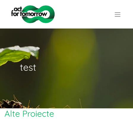
test
Alte Proiecte