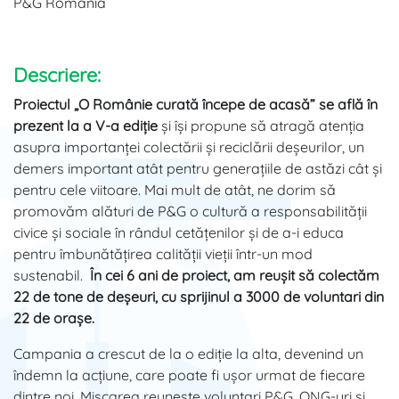
P&G România
Descriere:
Proiectul „O Românie curată începe de acasă” se află în
prezent la a V-a ediție
și își propune să atragă atenția
asupra importanței colectării și reciclării deșeurilor, un
demers important atât pentru generațiile de astăzi cât și
pentru cele viitoare. Mai mult de atât, ne dorim să
promovăm alături de P&G o cultură a responsabilității
civice și sociale în rândul cetățenilor și de a-i educa
pentru îmbunătățirea calității vieții într-un mod
sustenabil.
În cei 6 ani de proiect, am reușit să colectăm
22 de tone de deșeuri, cu sprijinul a 3000 de voluntari din
22 de orașe.
Campania a crescut de la o ediție la alta, devenind un
îndemn la acțiune, care poate fi ușor urmat de fiecare
dintre noi. Mișcarea reunește voluntari P&G, ONG-uri și