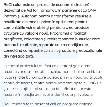
ReCircular este un proiect de economie circulară
dezvoltat de Act for Tomorrow în parteneriat cu OMV
Petrom și Autonom pentru a transforma resursele
neutilizate din mediul privat în sprijin real pentru
comunitățile vulnerabile și pentru a crea produse
circulare cu valoare nouă. Programul a facilitat
pregătirea, colectarea și redirecționarea bunurilor care
puteau fi reutilizate, reparate sau recondiționate,
conectând companiile cu instituții sociale și educaționale
din întreaga țară.
În cadrul proiectului au fost colectate și gestionate
resurse variate – mobilier, echipamente, haine, rechizite,
jucării și alte bunuri care puteau primi o nouă viață. Școli,
centre de tineret, centre pentru vârstnici, spitale, ONG-uri
și alte instituții cu rol social au beneficiat de aceste
resurse, în funcție de nevoile identificate și evaluate.
ReCircular a fost lansat oficial ca program național