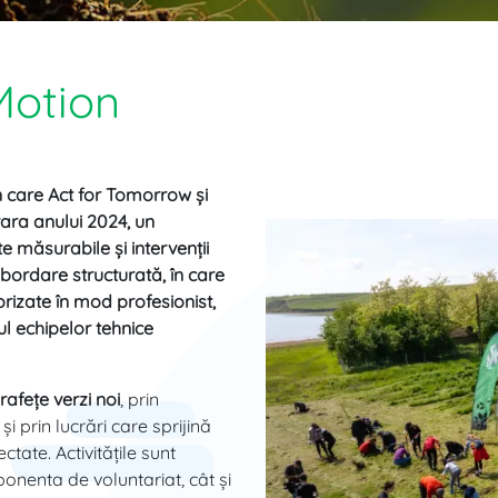
Motion
n care Act for Tomorrow și
ara anului 2024, un
 măsurabile și intervenții
bordare structurată, în care
orizate în mod profesionist,
ul echipelor tehnice
afețe verzi noi
, prin
și prin lucrări care sprijină
ctate. Activitățile sunt
onenta de voluntariat, cât și