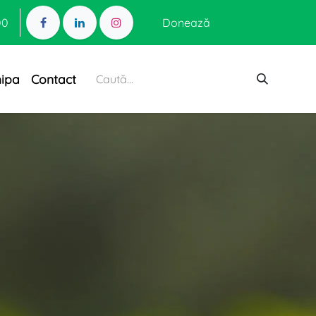
00
Donează
hipa
Contact