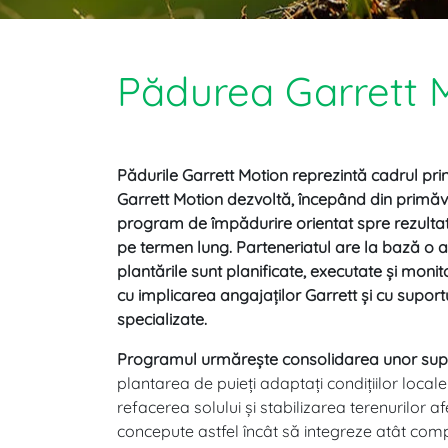
Pădurea Garrett 
Pădurile Garrett Motion reprezintă cadrul pri
Garrett Motion dezvoltă, începând din primăv
program de împădurire orientat spre rezultate
pe termen lung. Parteneriatul are la bază o a
plantările sunt planificate, executate și monit
cu implicarea angajaților Garrett și cu suport
specializate.
Programul urmărește consolidarea unor supr
plantarea de puieți adaptați condițiilor locale 
refacerea solului și stabilizarea terenurilor afe
concepute astfel încât să integreze atât comp