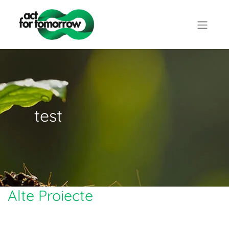
test
Alte Proiecte