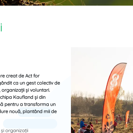
i
re creat de Act for
dit ca un gest colectiv de
organizații și voluntari.
echipa Kaufland și din
nă pentru a transforma un
ădure nouă, plantând mii de
și organizații