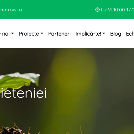
morrow.ro
Lu-Vi 10:00-17:
 noi
Proiecte
Parteneri
Implică-te!
Blog
Ec
eteniei