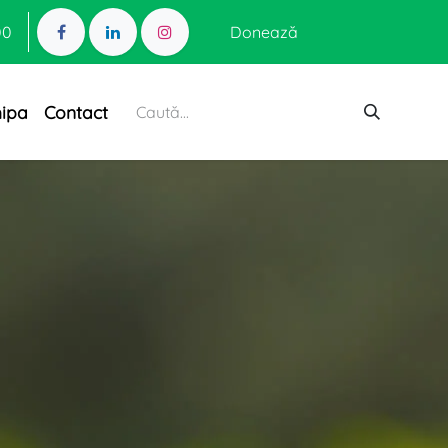
00
Donează
hipa
Contact