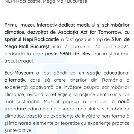
NEPI Rockcastle, Mega Mall Bucuresti
Primul muzeu interactiv dedicat mediului și schimbărilor
climatice, dezvoltat de Asociația Act for Tomorrow, cu
sprijinul Nepi Rockcastle
, a fost găzduit timp de
3 luni de
Mega Mall București
, între 2 februarie – 30 aprilie 2023,
perioadă în care
peste 5860 de elevi
bucureșteni i-au
trecut pragul.
Eco-Museum
a fost gândit ca
un spațiu educațional
alternativ
, care să ofere tinerilor din România o
experiență captivantă de învățare asupra schimbărilor
climatice, invitând la reflecție și la acțiune pentru un viitor
mai sustenabil. Muzeul pop-up a introdus
o nouă
abordare
educațională asupra mediului și schimbărilor
climatice, bazată pe experiențe de învățare non-formală
și îmbinarea elementelor teoretice cu experiențe practice
și interactive.