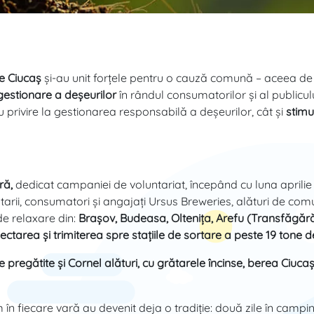
e Ciucaș
și-au unit forțele pentru o cauză comună – aceea de
 gestionare a deșeurilor
în rândul consumatorilor și al publicul
 privire la gestionarea responsabilă a deșeurilor, cât și
stimu
ră,
dedicat campaniei de voluntariat, începând cu luna aprilie
ntarii, consumatori și angajați Ursus Breweries, alături de com
e relaxare din:
Brașov, Budeasa, Oltenița, Arefu (Transfăgără
ectarea și trimiterea spre stațiile de sortare a peste 19 tone d
le pregătite și Cornel alături, cu grătarele încinse, berea Ciuc
 fiecare vară au devenit deja o tradiție: două zile în camping