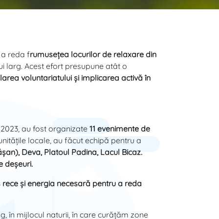
 a reda f
rumuseţea locurilor de relaxare din
ui larg. Acest efort presupune atât o
larea voluntariatului și implicarea activă în
 2023, au fost organizate
11 evenimente de
unitățile locale, au făcut echipă pentru a
șan), Deva, Platoul Padina, Lacul Bicaz.
e deșeuri.
aș rece și energia necesară pentru a reda
, în mijlocul naturii, în care curățăm zone