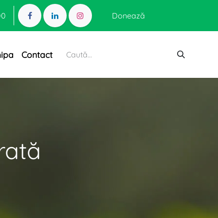
00
Donează
hipa
Contact
rată