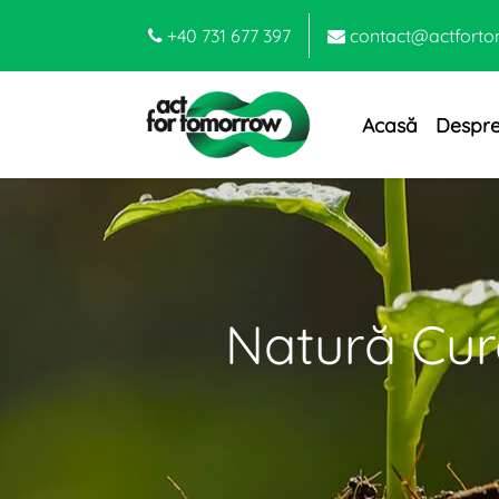
+40 731 677 397
contact@actforto
Acasă
Despre
Natură Cur