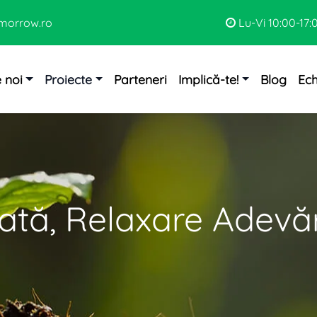
morrow.ro
Lu-Vi 10:00-17:
 noi
Proiecte
Parteneri
Implică-te!
Blog
Ec
ată, Relaxare Adevă