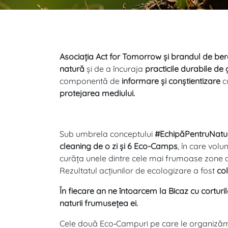
Asociația Act for Tomorrow și brandul de ber
natură
și de a încuraja
practicile durabile de
componentă de
informare și conștientizare
cu
protejarea mediului.
Sub umbrela conceptului
#EchipăPentruNatu
cleaning de o zi și 6 Eco-Camps
, în care volu
curăța unele dintre cele mai frumoase zone d
Rezultatul acțiunilor de ecologizare a fost
col
În fiecare an ne întoarcem la Bicaz cu corturi
naturii frumusețea ei.
Cele două Eco‑Campuri pe care le organizăm în