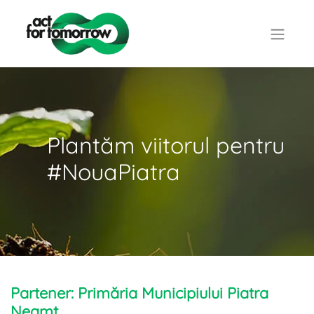
Plantăm viitorul pentru
#NouaPiatra
Partener: Primăria Municipiului Piatra
Neamț