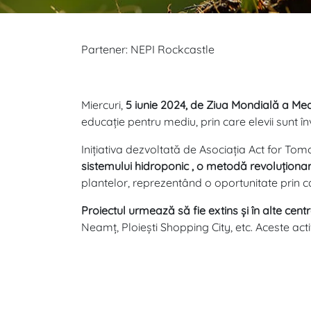
Partener: NEPI Rockcastle
Miercuri,
5 iunie 2024, de Ziua Mondială a Medi
educație pentru mediu, prin care elevii sunt înv
Inițiativa dezvoltată de Asociația Act for Tom
sistemului hidroponic , o metodă revoluționară
plantelor, reprezentând o oportunitate prin ca
Proiectul urmează să fie extins și în alte ce
Neamț, Ploiești Shopping City, etc. Aceste act