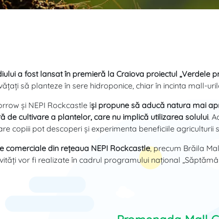
ului a fost lansat în premieră la Craiova proiectul „Verdele pr
ățați să planteze în sere hidroponice, chiar în incinta mall-uril
orrow și NEPI Rockcastle î
și propune să aducă natura mai aproa
 de cultivare a plantelor, care nu implică utilizarea solului
. A
re copiii pot descoperi și experimenta beneficiile agriculturii 
ntre comerciale din rețeaua NEPI Rockcastle
, precum Brăila Mal
ivități vor fi realizate în cadrul programului național „Săptă