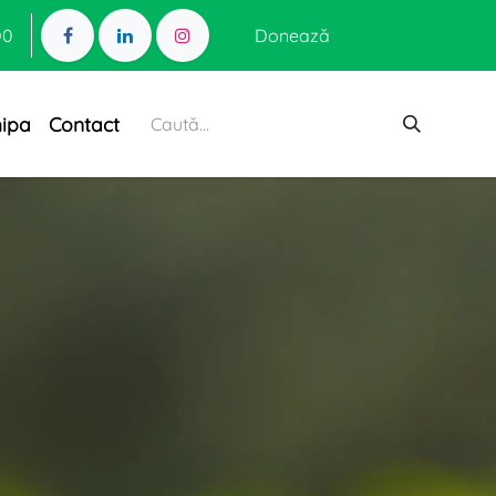
00
Donează
hipa
Contact