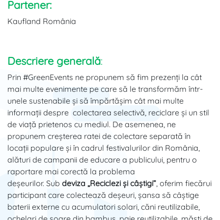
Partener:
Kaufland România
Descriere generală
:
Prin
#GreenEvents
ne propunem să fim prezenți la cât
mai multe evenimente pe care să le transformăm într-
unele sustenabile și să împărtășim cât mai multe
informații despre colectarea selectivă, reciclare și un stil
de viață prietenos cu mediul. De asemenea, ne
propunem creșterea ratei de colectare separată în
locații populare și în cadrul festivalurilor din România,
alături de campanii de educare a publicului, pentru o
raportare mai corectă la problema
deșeurilor. Sub
deviza „Reciclezi și câștigi”
, oferim fiecărui
participant care colectează deșeuri, șansa să câștige
baterii externe cu acumulatori solari, căni reutilizabile,
ochelari de soare din bambus, paie reutilizabile, măști de