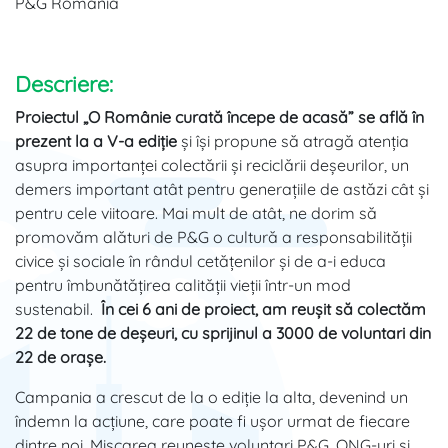
P&G România
Descriere:
Proiectul „O Românie curată începe de acasă” se află în
prezent la a V-a ediție
și își propune să atragă atenția
asupra importanței colectării și reciclării deșeurilor, un
demers important atât pentru generațiile de astăzi cât și
pentru cele viitoare. Mai mult de atât, ne dorim să
promovăm alături de P&G o cultură a responsabilității
civice și sociale în rândul cetățenilor și de a-i educa
pentru îmbunătățirea calității vieții într-un mod
sustenabil.
În cei 6 ani de proiect, am reușit să colectăm
22 de tone de deșeuri, cu sprijinul a 3000 de voluntari din
22 de orașe.
Campania a crescut de la o ediție la alta, devenind un
îndemn la acțiune, care poate fi ușor urmat de fiecare
dintre noi. Mișcarea reunește voluntari P&G, ONG-uri și