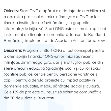
Obiectiv:
Start ONG a apărut din dorința de a echilibra și
a optimiza procesul de micro-finanțare a ONG-urilor
tinere, a instituțiilor de învățământ și a grupurilor
informale/de inițiativă. Start ONG este cel mai simplificat
instrument de finanțare comunitară, lansat de Kaufland
România și implementat de Asociația Act for Tomorrow.
Descriere:
Programul Start ONG a fost conceput pentru
a oferi sprijin financiar ONG-urilor mici sau recent
înființate, din întreaga țară, dar și instituțiilor publice din
sfere precum educația (grădinițe, școli) și cu rol social
(cantine publice, centre pentru persoane vârstnice și
copii), pentru a derula proiecte cu impact pozitiv în
domeniile educație, mediu, sănătate, social și cultură.
Cele 139 de proiecte au reușit să schimbe comunitățile
din 30 de județe și București.