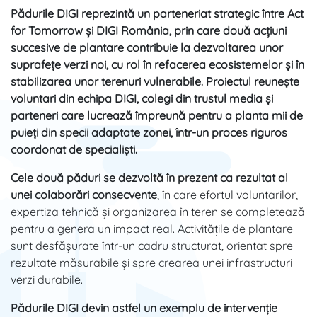
Pădurile DIGI reprezintă un parteneriat strategic între Act
for Tomorrow și DIGI România, prin care două acțiuni
succesive de plantare contribuie la dezvoltarea unor
suprafețe verzi noi, cu rol în refacerea ecosistemelor și în
stabilizarea unor terenuri vulnerabile. Proiectul reunește
voluntari din echipa DIGI, colegi din trustul media și
parteneri care lucrează împreună pentru a planta mii de
puieți din specii adaptate zonei, într-un proces riguros
coordonat de specialiști.
Cele două păduri se dezvoltă în prezent ca rezultat al
unei colaborări consecvente
, în care efortul voluntarilor,
expertiza tehnică și organizarea în teren se completează
pentru a genera un impact real. Activitățile de plantare
sunt desfășurate într-un cadru structurat, orientat spre
rezultate măsurabile și spre crearea unei infrastructuri
verzi durabile.
Pădurile DIGI devin astfel un exemplu de intervenție