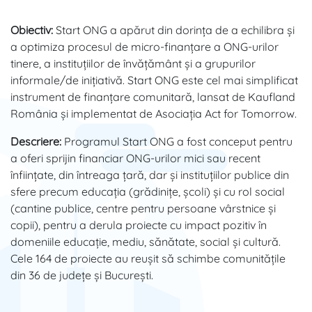
Obiectiv:
Start ONG a apărut din dorința de a echilibra și
a optimiza procesul de micro-finanțare a ONG-urilor
tinere, a instituțiilor de învățământ și a grupurilor
informale/de inițiativă. Start ONG este cel mai simplificat
instrument de finanțare comunitară, lansat de Kaufland
România și implementat de Asociația Act for Tomorrow.
Descriere:
Programul Start ONG a fost conceput pentru
a oferi sprijin financiar ONG-urilor mici sau recent
înființate, din întreaga țară, dar și instituțiilor publice din
sfere precum educația (grădinițe, școli) și cu rol social
(cantine publice, centre pentru persoane vârstnice și
copii), pentru a derula proiecte cu impact pozitiv în
domeniile educație, mediu, sănătate, social și cultură.
Cele 164 de proiecte au reușit să schimbe comunitățile
din 36 de județe și București.