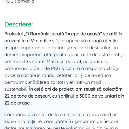
P&G România
Descriere:
Proiectul „O Românie curată începe de acasă” se află în
prezent la a V-a ediție
și își propune să atragă atenția
asupra importanței colectării și reciclării deșeurilor, un
demers important atât pentru generațiile de astăzi cât și
pentru cele viitoare. Mai mult de atât, ne dorim să
promovăm alături de P&G o cultură a responsabilității
civice și sociale în rândul cetățenilor și de a-i educa
pentru îmbunătățirea calității vieții într-un mod
sustenabil.
În cei 6 ani de proiect, am reușit să colectăm
22 de tone de deșeuri, cu sprijinul a 3000 de voluntari din
22 de orașe.
Campania a crescut de la o ediție la alta, devenind un
îndemn la acțiune, care poate fi ușor urmat de fiecare
dintre noi. Mișcarea reunește voluntari P&G, ONG-uri și