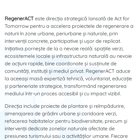
RegenerACT
este direcția strategică lansată de Act for
Tomorrow pentru a accelera proiectele de regenerare a
naturii în zone urbane, periurbane și naturale, prin
intervenții concrete, participative și ușor de replicat.
Inițiativa pornește de la o nevoie reală: spațiile verzi,
ecosistemele locale și infrastructura naturală au nevoie
de acțiuni rapide, bine coordonate și susținute de
comunități, instituții și mediul privat. RegenerACT aduce
la aceeași masă expertiză tehnică, voluntariat, educație
și parteneriate strategice, transformând regenerarea
mediului într-un proces accesibil și cu impact vizibil.
Direcția include proiecte de plantare și reîmpădurire,
amenajarea de grădini urbane și coridoare verzi,
refacerea habitatelor pentru biodiversitate, precum și
intervenții dedicate zonelor naturale afectate de
presiunea turismului sau a activităților umane. Fiecare