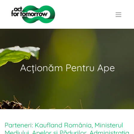
Acționăm Pentru Ape
Parteneri: Kaufland România, Ministerul
Mediului, Apelor și Pădurilor, Administrația