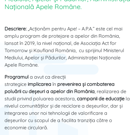
Națională Apele Române.
Descriere:
„Acţionăm pentru Ape! – A.P.A.” este cel mai
amplu program de protejare a apelor din România,
lansat în 2019, la nivel național, de Asociația Act for
Tomorrow și Kaufland România, cu sprijinul Ministerul
Mediului, Apelor și Pădurilor, Administraţiei Naționale
Apele Române.
Programul
a avut ca direcții
strategice
implicarea
în
prevenirea și combaterea
poluării cu deșeuri a apelor din România
, realizarea de
studii privind poluarea acestora,
campanii de educaţie
la
nivelul comunităților și de reciclare a deşeurilor, dar și
integrarea unor noi tehnologii de valorificare a
deșeurilor cu scopul de a facilita tranziția către o
economie circulară.