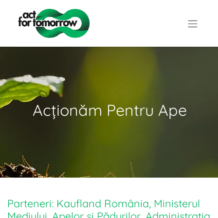
Acționăm Pentru Ape
Parteneri: Kaufland România, Ministerul
Mediului, Apelor și Pădurilor, Administrația