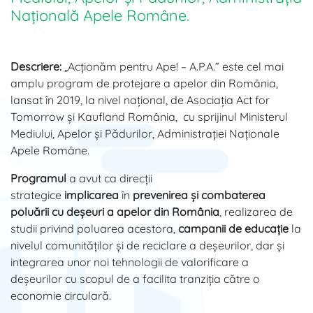
Națională Apele Române.
Descriere:
„Acţionăm pentru Ape! – A.P.A.” este cel mai
amplu program de protejare a apelor din România,
lansat în 2019, la nivel național, de Asociația Act for
Tomorrow și Kaufland România, cu sprijinul Ministerul
Mediului, Apelor și Pădurilor, Administraţiei Naționale
Apele Române.
Programul
a avut ca direcții
strategice
implicarea
în
prevenirea și combaterea
poluării cu deșeuri a apelor din România
, realizarea de
studii privind poluarea acestora,
campanii de educaţie
la
nivelul comunităților și de reciclare a deşeurilor, dar și
integrarea unor noi tehnologii de valorificare a
deșeurilor cu scopul de a facilita tranziția către o
economie circulară.